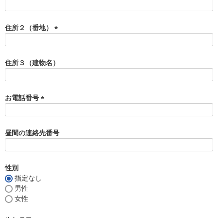
)
(
必
須
住所２（番地）
)
(
必
須
住所３（建物名）
)
お電話番号
(
必
須
昼間の連絡先番号
)
性別
指定なし
男性
女性