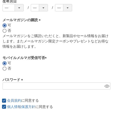
生年月日
メールマガジンの購読
可
(
否
必
メールマガジンをご購読いただくと、新製品やセール情報をお届け
須
します。またメールマガジン限定クーポンやプレゼントなどお得な
)
情報をお届けします。
モバイルメルマガ受信可否
可
(
否
必
須
パスワード
)
(
必
須
会員規約
に同意する
)
個人情報保護方針
に同意する