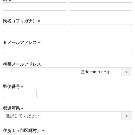
(
必
須
氏名（フリガナ）
)
(
必
須
Ｅメールアドレス
)
(
必
須
携帯メールアドレス
)
郵便番号
(
必
須
都道府県
)
(
必
須
住所１（市区町村）