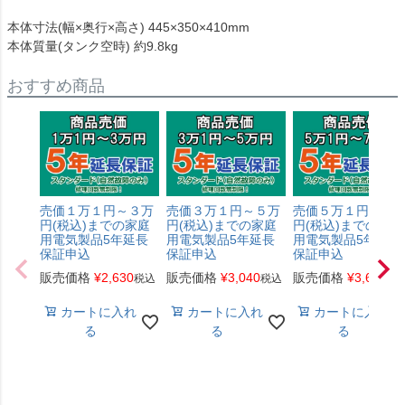
本体寸法(幅×奥行×高さ) 445×350×410mm
本体質量(タンク空時) 約9.8kg
おすすめ商品
売価１万１円～３万
売価３万１円～５万
売価５万１円～７
円(税込)までの家庭
円(税込)までの家庭
円(税込)までの家庭
用電気製品5年延長
用電気製品5年延長
用電気製品5年延長
保証申込
保証申込
保証申込
販売価格
¥
2,630
販売価格
¥
3,040
販売価格
¥
3,650
税込
税込
税
カートに入れ
カートに入れ
カートに入れ
る
る
る