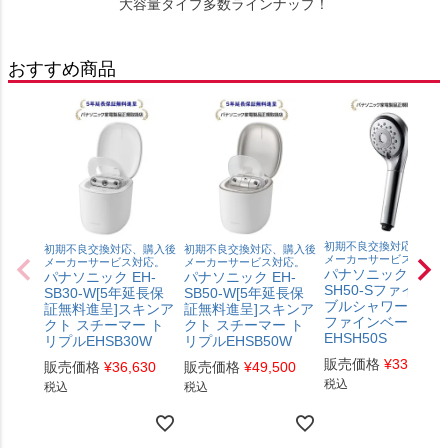
大容量タイプ多数ラインナップ！
おすすめ商品
初期不良交換対応、購入
初期不良交換対応、購入後
初期不良交換対応、購入後
メーカーサービス対応。
メーカーサービス対応。
メーカーサービス対応。
パナソニック EH-
パナソニック EH-
パナソニック EH-
SH50-Sファインバ
SB50-W[5年延長保
SB30-W[5年延長保
ブルシャワーヘッ
証無料進呈]スキンア
証無料進呈]スキンア
ファインベール
クト スチーマー ト
クト スチーマー ト
EHSH50S
リプルEHSB50W
リプルEHSB30W
販売価格
¥
33,660
販売価格
¥
49,500
販売価格
¥
36,630
税込
税込
税込