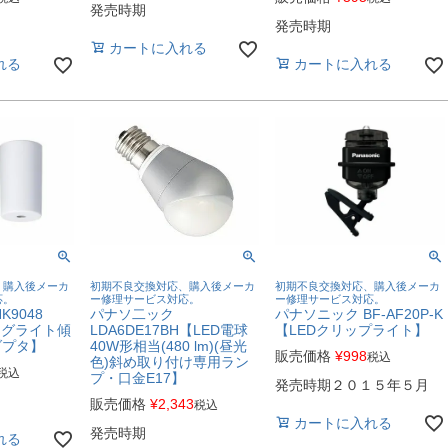
発売時期
発売時期
カートに入れる
れる
カートに入れる
、購入後メーカ
初期不良交換対応、購入後メーカ
初期不良交換対応、購入後メーカ
応。
ー修理サービス対応。
ー修理サービス対応。
K9048
パナソ二ック
パナソニック BF-AF20P-K
ングライト傾
LDA6DE17BH【LED電球
【LEDクリップライト】
ダプタ】
40W形相当(480 lm)(昼光
販売価格
¥
998
税込
色)斜め取り付け専用ラン
税込
プ・口金E17】
発売時期２０１５年５月
販売価格
¥
2,343
税込
カートに入れる
発売時期
れる