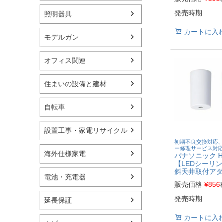
発売時期
照明器具
カートに入
モデルガン
オフィス関連
住まいの設備と建材
自転車
設置工事・家電リサイクル
初期不良交換対応
ー修理サービス対
海外仕様家電
パナソニック H
【LEDシーリ
斜天井取付ア
電池・充電器
販売価格
¥
856
発売時期
延長保証
カートに入