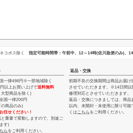
・ネコポス除く
指定可能時間帯：午前中、12～14時(佐川急便のみ)、14～
料
返品・交換
国一律498円※一部地域除く
初期不良の交換期間は商品お届け後
00円以上お買い上げで
送料無料
させていただきます。※14日間以
、大型商品を除く)
修理対応とさせていただきます。
全国一律200円
返品・交換につきましては、商品
可の商品のみ)
以内、未開封・未使用に限り可能
お任せください！
くは
こちら
をご利用ください。
域と重量で変動しますので、別途ご
ます)
ちら
をご利用ください。