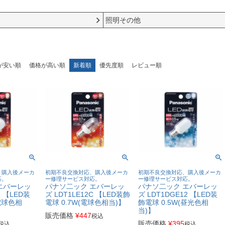
照明その他
が安い順
価格が高い順
新着順
優先度順
レビュー順
、購入後メーカ
初期不良交換対応、購入後メーカ
初期不良交換対応、購入後メーカ
応。
ー修理サービス対応。
ー修理サービス対応。
エバーレッ
パナソ二ック エバーレッ
パナソ二ック エバーレッ
2 【LED装
ズ LDT1LE12C 【LED装飾
ズ LDT1DGE12 【LED装
(電球色相
電球 0.7W(電球色相当)】
飾電球 0.5W(昼光色相
当)】
販売価格
¥
447
税込
販売価格
¥
395
税込
税込