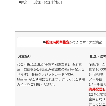
■休業日（受注・発送非対応）
配送時間帯指定
ができます※大型商品
お支払い
配送・送
代金引換現金決済(手数料別途加算)、銀行振
宅配便 全
込・郵便振替(お振込み確認後の商品手配とな
総額10,0
ります)、各種クレジットカード(VISA、
(一部地域
Master)がご利用になれます。詳しくは
ご利用
メール便 
ガイド
をご利用ください。
(メール便
海外配送も
(送料は地
案内となり
詳しくは
こ