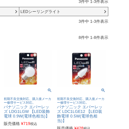
3
件中
1
-
3
件表示
LEDシーリングライト
3
件中
1
-
3
件表示
8
件中
1
-
8
件表示
初期不良交換対応、購入後メーカ
初期不良交換対応、購入後メーカ
ー修理サービス対応。
ー修理サービス対応。
パナソ二ック エバーレッ
パナソ二ック エバーレッ
ズ LDG1LGW 【LED装飾
ズ LDC1LGE12 【LED装
電球 0.9W(電球色相当)】
飾電球 0.5W(電球色相
当)】
販売価格
¥
719
税込
販売価格
¥
428
税込