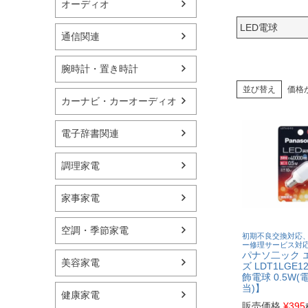
オーディオ
LED電球
通信関連
腕時計・置き時計
並び替え
価格
カーナビ・カーオーディオ
電子辞書関連
調理家電
家事家電
空調・季節家電
初期不良交換対応
ー修理サービス対
パナソ二ック 
美容家電
ズ LDT1LGE1
飾電球 0.5W
当)】
健康家電
販売価格
¥
395