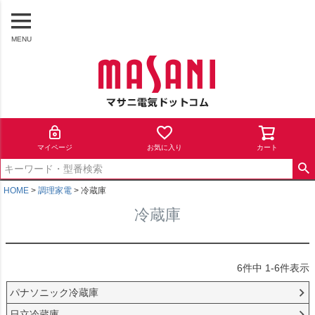
MENU
マイページ
お気に入り
カート
HOME
調理家電
冷蔵庫
冷蔵庫
6
件中
1
-
6
件表示
パナソニック冷蔵庫
日立冷蔵庫