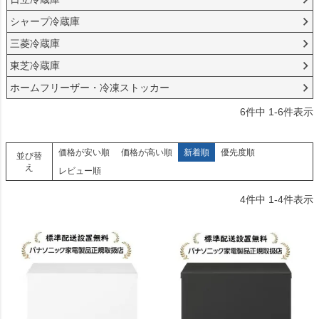
シャープ冷蔵庫
三菱冷蔵庫
東芝冷蔵庫
ホームフリーザー・冷凍ストッカー
6
件中
1
-
6
件表示
価格が安い順
価格が高い順
新着順
優先度順
並び替
え
レビュー順
4
件中
1
-
4
件表示