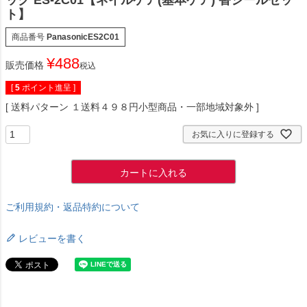
ック ES-2C01【ネイルケア(基本ケア) 替シールセッ
ト】
商品番号
PanasonicES2C01
¥
488
販売価格
税込
[
5
ポイント進呈 ]
送料パターン
１送料４９８円小型商品・一部地域対象外
お気に入りに登録する
カートに入れる
ご利用規約・返品特約について
レビューを書く