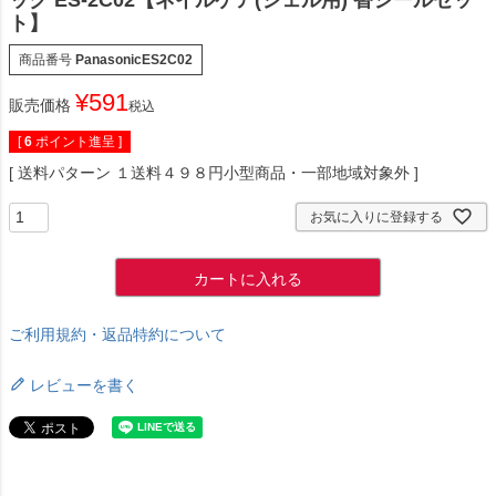
ック ES-2C02【ネイルケア(ジェル用) 替シールセッ
ト】
商品番号
PanasonicES2C02
¥
591
販売価格
税込
[
6
ポイント進呈 ]
送料パターン
１送料４９８円小型商品・一部地域対象外
お気に入りに登録する
カートに入れる
ご利用規約・返品特約について
レビューを書く