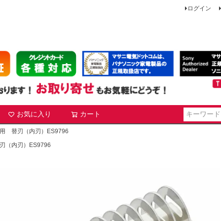
ログイン
お気に入り
カート
検索
用 替刃（内刃）ES9796
（内刃）ES9796