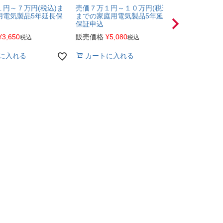
円～７万円(税込)ま
売価７万１円～１０万円(税込)
売価１０万
用電気製品5年延長保
までの家庭用電気製品5年延長
込)までの家
保証申込
長保証申込
¥
3,650
販売価格
¥
5,080
販売価格
¥
7
税込
税込
に入れる
カートに入れる
カートに