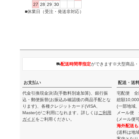
27
28
29
30
■休業日（受注・発送非対応）
配送時間帯指定
ができます※大型商品
お支払い
配送・送
代金引換現金決済(手数料別途加算)、銀行振
宅配便 全
込・郵便振替(お振込み確認後の商品手配とな
総額10,0
ります)、各種クレジットカード(VISA、
(一部地域
Master)がご利用になれます。詳しくは
ご利用
メール便 
ガイド
をご利用ください。
(メール便
海外配送も
(送料は地
案内となり