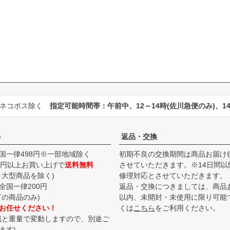
・ネコポス除く
指定可能時間帯：午前中、12～14時(佐川急便のみ)、14～
料
返品・交換
国一律498円※一部地域除く
初期不良の交換期間は商品お届け後
00円以上お買い上げで
送料無料
させていただきます。※14日間以
、大型商品を除く)
修理対応とさせていただきます。
全国一律200円
返品・交換につきましては、商品
可の商品のみ)
以内、未開封・未使用に限り可能
お任せください！
くは
こちら
をご利用ください。
域と重量で変動しますので、別途ご
ます)