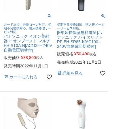
カード決済、分割ローン対応、初
初期不良交換対応、購入後メーカ
期不良交換対応、購入後修理サー
ーサービス対応。
ビス対応。
[5年延長保証無料進呈]パ
パナソニック イオン美顔
ナソニック バイタリフト
器 イオンブースト マルチ
RF EH-SR85-K[AC100～
EH-ST0A-N[AC100～240V
240V自動電圧切替付]
自動電圧切替付]
販売価格
¥
50,490
税込
販売価格
¥
38,800
税込
発売時期2022年11月1日
発売時期2022年11月1日
詳細を見る
カートに入れる