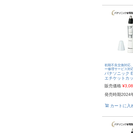
初期不良交換対応
ー修理サービス対
パナソニック ER
エチケットカ
販売価格
¥
3,0
発売時期2024
カートに入