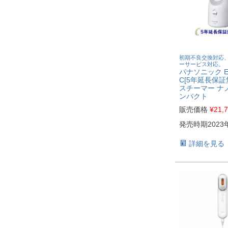
初期不良交換対応
ーサービス対応。
パナソニック EH
C[5年延長保証
スチーマー ナノ
ンパクト
販売価格
¥
21,
発売時期2023
詳細を見る