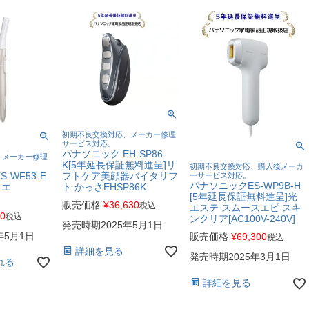
初期不良交換対応、メーカー修理
サービス対応。
パナソニック EH-SP86-
、メーカー修理
K[5年延長保証無料進呈]リ
初期不良交換対応、購入後メーカ
フトケア美顔器バイタリフ
-WF53-E
ーサービス対応。
パナソニックES-WP9B-H
ト かっさEHSP86K
リエ
[5年延長保証無料進呈]光
販売価格
¥
36,630
税込
エステ スムースエピ スキ
80
税込
ンクリア[AC100V-240V]
発売時期2025年5月1日
年5月1日
販売価格
¥
69,300
税込
詳細を見る
発売時期2025年3月1日
れる
詳細を見る