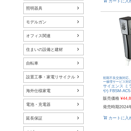
カートに入
照明器具
モデルガン
オフィス関連
住まいの設備と建材
自転車
設置工事・家電リサイクル
初期不良交換対応
ー修理サービス対
サイエンス ミラ
海外仕様家電
や) FBSM-AC
販売価格
¥
44,
電池・充電器
発売時期2024
カートに入
延長保証