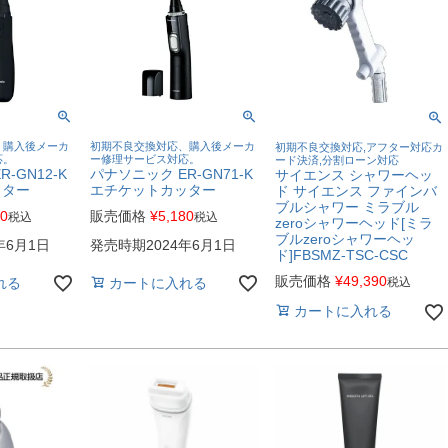
、購入後メーカ
初期不良交換対応、購入後メーカ
初期不良交換対応,アフター対応カ
応。
ー修理サービス対応。
ード決済,分割ローン対応
-GN12-K
パナソニック ER-GN71-K
サイエンス シャワーヘッ
ッター
エチケットカッター
ド サイエンス ファインバ
ブルシャワー ミラブル
80
販売価格
¥
5,180
税込
税込
zeroシャワーヘッド[ミラ
ブルzeroシャワーヘッ
年6月1日
発売時期2024年6月1日
ド]FBSMZ-TSC-CSC
販売価格
¥
49,390
れる
カートに入れる
税込
カートに入れる