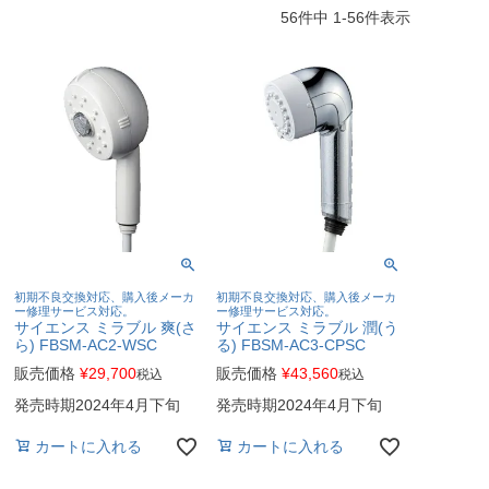
56
件中
1
-
56
件表示
初期不良交換対応、購入後メーカ
初期不良交換対応、購入後メーカ
ー修理サービス対応。
ー修理サービス対応。
サイエンス ミラブル 爽(さ
サイエンス ミラブル 潤(う
ら) FBSM-AC2-WSC
る) FBSM-AC3-CPSC
販売価格
¥
29,700
販売価格
¥
43,560
税込
税込
発売時期2024年4月下旬
発売時期2024年4月下旬
カートに入れる
カートに入れる