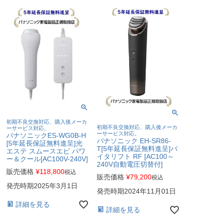
初期不良交換対応、購入後メーカ
初期不良交換対応、購入後メーカ
ーサービス対応。
ーサービス対応。
パナソニックES-WG0B-H
パナソニック EH-SR86-
[5年延長保証無料進呈]光
T[5年延長保証無料進呈]バ
エステ スムースエピ パワ
イタリフト RF [AC100～
ー＆クール[AC100V-240V]
240V自動電圧切替付]
販売価格
¥
118,800
税込
販売価格
¥
79,200
税込
発売時期2025年3月1日
発売時期2024年11月01日
詳細を見る
詳細を見る