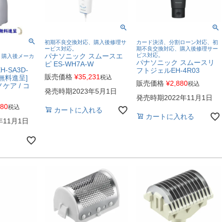
初期不良交換対応、購入後修理サ
カード決済、分割ローン対応、初
ービス対応。
期不良交換対応、購入後修理サー
パナソニック スムースエ
ビス対応。
、購入後メーカ
パナソニック スムースリ
ピ ES-WH7A-W
-SA3D-
フトジェルEH-4R03
販売価格
¥
35,231
税込
無料進呈]
販売価格
¥
2,880
税込
ケア / コ
発売時期2023年5月1日
発売時期2022年11月1日
780
税込
カートに入れる
カートに入れる
年11月1日