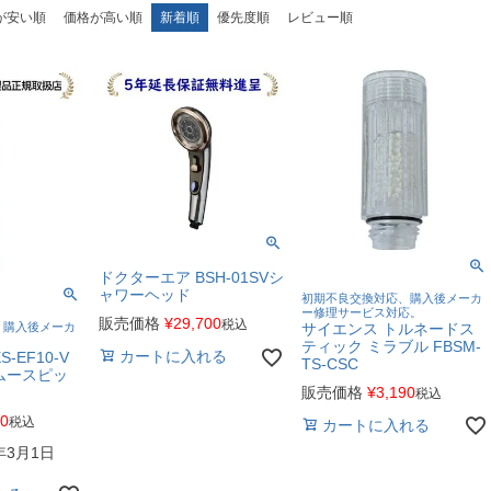
が安い順
価格が高い順
新着順
優先度順
レビュー順
ドクターエア BSH-01SVシ
ャワーヘッド
初期不良交換対応、購入後メーカ
ー修理サービス対応。
販売価格
¥
29,700
税込
、購入後メーカ
サイエンス トルネードス
ティック ミラブル FBSM-
カートに入れる
-EF10-V
TS-CSC
ムースピッ
販売価格
¥
3,190
税込
30
税込
カートに入れる
年3月1日