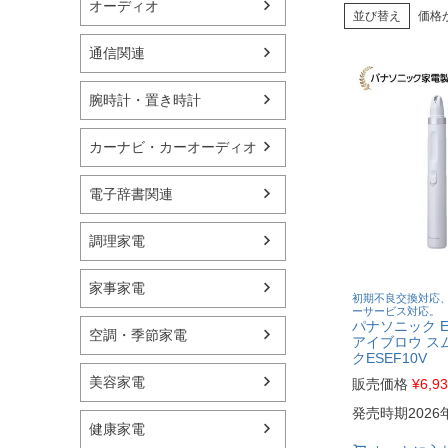
オーディオ
並び替え
価格
通信関連
腕時計・置き時計
カーナビ・カーオーディオ
電子辞書関連
調理家電
家事家電
初期不良交換対応
ーサービス対応。
パナソニック ES
空調・季節家電
アイブロウ ス
クESEF10V
美容家電
販売価格
¥
6,9
発売時期2026
健康家電