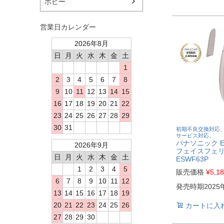
ホビー
営業日カレンダー
2026年8月
日
月
火
水
木
金
土
1
2
3
4
5
6
7
8
9
10
11
12
13
14
15
16
17
18
19
20
21
22
23
24
25
26
27
28
29
30
31
初期不良交換対応
サービス対応。
パナソニック ES
2026年9月
フェイスフェ
日
月
火
水
木
金
土
ESWF63P
1
2
3
4
5
販売価格
¥
5,1
6
7
8
9
10
11
12
発売時期2025
13
14
15
16
17
18
19
20
21
22
23
24
25
26
カートに入
27
28
29
30