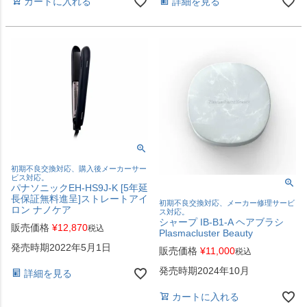
カートに入れる
詳細を見る
初期不良交換対応、購入後メーカーサー
ビス対応。
パナソニックEH-HS9J-K [5年延
長保証無料進呈]ストレートアイ
初期不良交換対応、メーカー修理サービ
ロン ナノケア
ス対応。
シャープ IB-B1-A ヘアブラシ
販売価格
¥
12,870
税込
Plasmacluster Beauty
発売時期2022年5月1日
販売価格
¥
11,000
税込
発売時期2024年10月
詳細を見る
カートに入れる