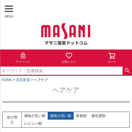
MENU
マイページ
お気に入り
カート
HOME
美容家電
ヘアケア
ヘアケア
価格が安い順
価格が高い順
新着順
優先度順
並び替
え
レビュー順