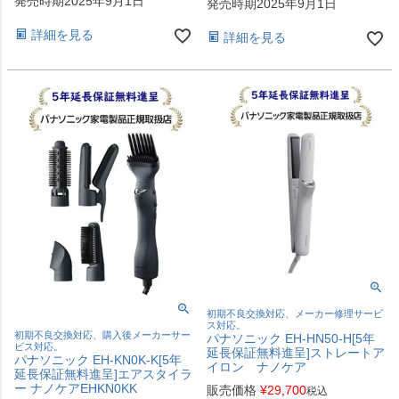
発売時期2025年9月1日
発売時期2025年9月1日
詳細を見る
詳細を見る
初期不良交換対応、メーカー修理サービ
ス対応。
初期不良交換対応、購入後メーカーサー
パナソニック EH-HN50-H[5年
ビス対応。
延長保証無料進呈]ストレートア
パナソニック EH-KN0K-K[5年
イロン ナノケア
延長保証無料進呈]エアスタイラ
ー ナノケアEHKN0KK
販売価格
¥
29,700
税込