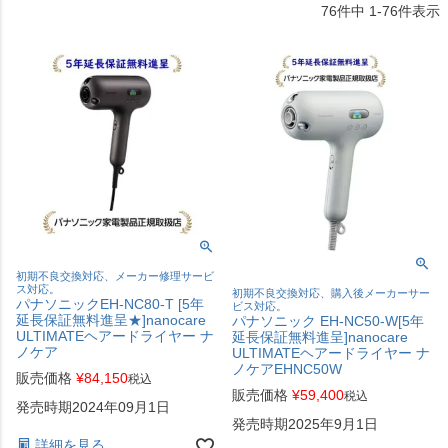
76
件中
1
-
76
件表示
初期不良交換対応、メーカー修理サービ
ス対応。
初期不良交換対応、購入後メーカーサー
パナソニックEH-NC80-T [5年
ビス対応。
延長保証無料進呈★]nanocare
パナソニック EH-NC50-W[5年
ULTIMATEヘアードライヤー ナ
延長保証無料進呈]nanocare
ノケア
ULTIMATEヘアードライヤー ナ
ノケアEHNC50W
販売価格
¥
84,150
税込
販売価格
¥
59,400
税込
発売時期2024年09月1日
発売時期2025年9月1日
詳細を見る