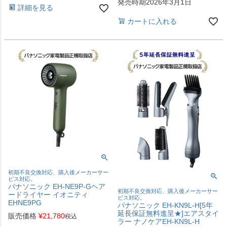
発売時期2026年3月1日
詳細を見る
カートに入れる
初期不良交換対応、購入後メーカーサー
ビス対応。
パナソニック EH-NE9P-Gヘア
初期不良交換対応、購入後メーカーサー
ードライヤー イオニティ
ビス対応。
EHNE9PG
パナソニック EH-KN9L-H[5年
延長保証無料進呈★]エアスタイ
販売価格
¥
21,780
税込
ラー ナノケアEH-KN9L-H