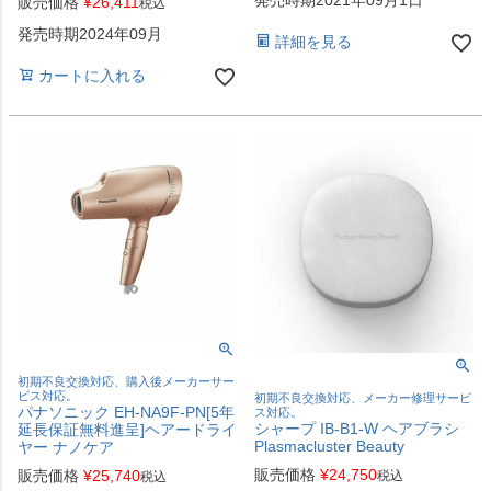
発売時期2021年09月1日
販売価格
¥
26,411
税込
発売時期2024年09月
詳細を見る
カートに入れる
初期不良交換対応、購入後メーカーサー
ビス対応。
初期不良交換対応、メーカー修理サービ
パナソニック EH-NA9F-PN[5年
ス対応。
シャープ IB-B1-W ヘアブラシ
延長保証無料進呈]ヘアードライ
Plasmacluster Beauty
ヤー ナノケア
販売価格
¥
24,750
販売価格
¥
25,740
税込
税込