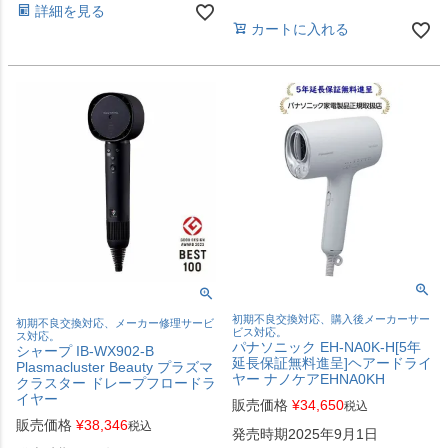
詳細を見る
カートに入れる
初期不良交換対応、購入後メーカーサー
初期不良交換対応、メーカー修理サービ
ビス対応。
ス対応。
パナソニック EH-NA0K-H[5年
シャープ IB-WX902-B
延長保証無料進呈]ヘアードライ
Plasmacluster Beauty プラズマ
ヤー ナノケアEHNA0KH
クラスター ドレープフロードラ
イヤー
販売価格
¥
34,650
税込
販売価格
¥
38,346
税込
発売時期2025年9月1日