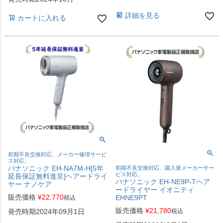
詳細を見る
カートに入れる
初期不良交換対応、メーカー修理サービ
ス対応。
パナソニック EH-NA7M-H[5年
初期不良交換対応、購入後メーカーサー
ビス対応。
延長保証無料進呈]ヘアードライ
パナソニック EH-NE9P-Tヘア
ヤー ナノケア
ードライヤー イオニティ
販売価格
¥
22,770
EHNE9PT
税込
販売価格
¥
21,780
税込
発売時期2024年09月1日