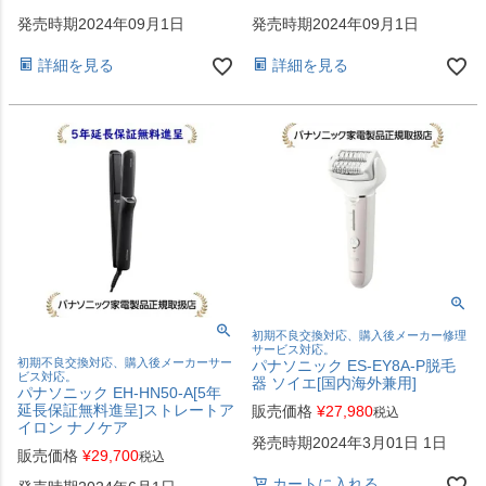
発売時期2024年09月1日
発売時期2024年09月1日
詳細を見る
詳細を見る
初期不良交換対応、購入後メーカー修理
サービス対応。
初期不良交換対応、購入後メーカーサー
パナソニック ES-EY8A-P脱毛
ビス対応。
器 ソイエ[国内海外兼用]
パナソニック EH-HN50-A[5年
延長保証無料進呈]ストレートア
販売価格
¥
27,980
税込
イロン ナノケア
発売時期2024年3月01日 1日
販売価格
¥
29,700
税込
カートに入れる