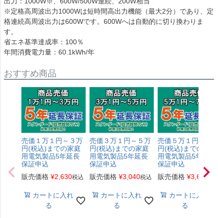
出力：1000W※、600W/500W連続、200W相当
※定格高周波出力1000Wは短時間高出力機能（最大2分）であり、定
格連続高周波出力は600Wです。600Wへは自動的に切り換わりま
す。
省エネ基準達成率：100％
年間消費電力量：60.1kWh/年
おすすめ商品
売価１万１円～３万
売価３万１円～５万
売価５万１円～７
円(税込)までの家庭
円(税込)までの家庭
円(税込)までの家庭
用電気製品5年延長
用電気製品5年延長
用電気製品5年延長
保証申込
保証申込
保証申込
販売価格
¥
2,630
販売価格
¥
3,040
販売価格
¥
3,650
税込
税込
税
カートに入れ
カートに入れ
カートに入れ
る
る
る