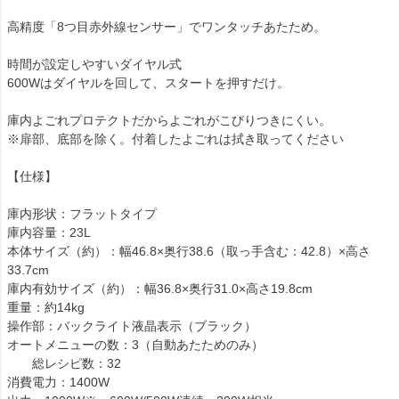
高精度「8つ目赤外線センサー」でワンタッチあたため。
時間が設定しやすいダイヤル式
600Wはダイヤルを回して、スタートを押すだけ。
庫内よごれプロテクトだからよごれがこびりつきにくい。
※扉部、底部を除く。付着したよごれは拭き取ってください
【仕様】
庫内形状：フラットタイプ
庫内容量：23L
本体サイズ（約）：幅46.8×奥行38.6（取っ手含む：42.8）×高さ
33.7cm
庫内有効サイズ（約）：幅36.8×奥行31.0×高さ19.8cm
重量：約14kg
操作部：バックライト液晶表示（ブラック）
オートメニューの数：3（自動あたためのみ）
総レシピ数：32
消費電力：1400W