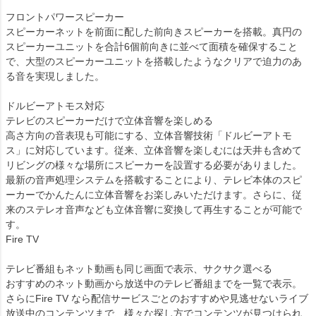
フロントパワースピーカー
スピーカーネットを前面に配した前向きスピーカーを搭載。真円の
スピーカーユニットを合計6個前向きに並べて面積を確保すること
で、大型のスピーカーユニットを搭載したようなクリアで迫力のあ
る音を実現しました。
ドルビーアトモス対応
テレビのスピーカーだけで立体音響を楽しめる
高さ方向の音表現も可能にする、立体音響技術「ドルビーアトモ
ス」に対応しています。従来、立体音響を楽しむには天井も含めて
リビングの様々な場所にスピーカーを設置する必要がありました。
最新の音声処理システムを搭載することにより、テレビ本体のスピ
ーカーでかんたんに立体音響をお楽しみいただけます。さらに、従
来のステレオ音声なども立体音響に変換して再生することが可能で
す。
Fire TV
テレビ番組もネット動画も同じ画面で表示、サクサク選べる
おすすめのネット動画から放送中のテレビ番組までを一覧で表示。
さらにFire TV なら配信サービスごとのおすすめや見逃せないライブ
放送中のコンテンツまで、様々な探し方でコンテンツが見つけられ