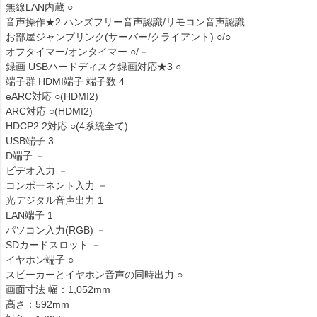
無線LAN内蔵 ○
音声操作★2 ハンズフリー音声認識/リモコン音声認識
お部屋ジャンプリンク(サーバー/クライアント) ○/○
オフタイマー/オンタイマー ○/－
録画 USBハードディスク録画対応★3 ○
端子群 HDMI端子 端子数 4
eARC対応 ○(HDMI2)
ARC対応 ○(HDMI2)
HDCP2.2対応 ○(4系統全て)
USB端子 3
D端子 －
ビデオ入力 －
コンポーネント入力 －
光デジタル音声出力 1
LAN端子 1
パソコン入力(RGB) －
SDカードスロット －
イヤホン端子 ○
スピーカーとイヤホン音声の同時出力 ○
画面寸法 幅：1,052mm
高さ：592mm