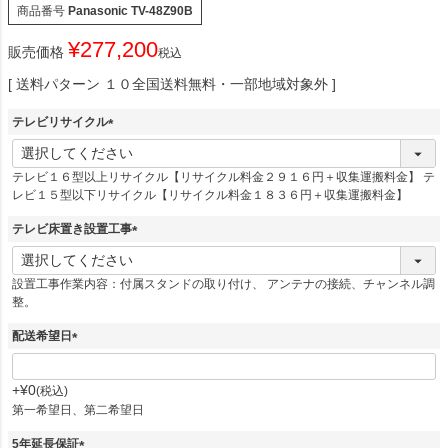
商品番号
Panasonic TV-48Z90B
¥
277,200
販売価格
税込
送料パターン
１０全国送料無料・一部地域対象外
テレビリサイクル
(
必
テレビ１６型以上リサイクル【リサイクル料金２９１６円＋収集運搬料金】 テ
須
レビ１５型以下リサイクル【リサイクル料金１８３６円＋収集運搬料金】
)
テレビ床置き設置工事
(
必
設置工事作業内容：付属スタンドの取り付け、 アンテナの接続、チャンネル調
須
整。
)
配送希望日
(
必
+
¥
0
税込
須
第一希望日、第二希望日
)
5年延長保証