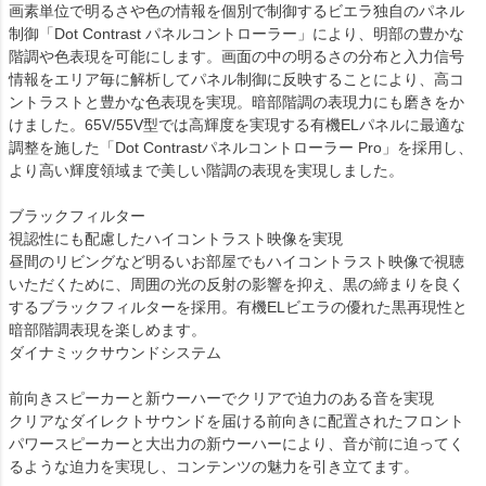
画素単位で明るさや色の情報を個別で制御するビエラ独自のパネル
制御「Dot Contrast パネルコントローラー」により、明部の豊かな
階調や色表現を可能にします。画面の中の明るさの分布と入力信号
情報をエリア毎に解析してパネル制御に反映することにより、高コ
ントラストと豊かな色表現を実現。暗部階調の表現力にも磨きをか
けました。65V/55V型では高輝度を実現する有機ELパネルに最適な
調整を施した「Dot Contrastパネルコントローラー Pro」を採用し、
より高い輝度領域まで美しい階調の表現を実現しました。
ブラックフィルター
視認性にも配慮したハイコントラスト映像を実現
昼間のリビングなど明るいお部屋でもハイコントラスト映像で視聴
いただくために、周囲の光の反射の影響を抑え、黒の締まりを良く
するブラックフィルターを採用。有機ELビエラの優れた黒再現性と
暗部階調表現を楽しめます。
ダイナミックサウンドシステム
前向きスピーカーと新ウーハーでクリアで迫力のある音を実現
クリアなダイレクトサウンドを届ける前向きに配置されたフロント
パワースピーカーと大出力の新ウーハーにより、音が前に迫ってく
るような迫力を実現し、コンテンツの魅力を引き立てます。