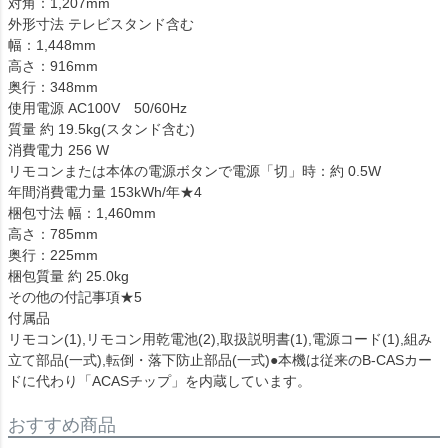
対角：1,207mm
外形寸法 テレビスタンド含む
幅：1,448mm
高さ：916mm
奥行：348mm
使用電源 AC100V 50/60Hz
質量 約 19.5kg(スタンド含む)
消費電力 256 W
リモコンまたは本体の電源ボタンで電源「切」時：約 0.5W
年間消費電力量 153kWh/年★4
梱包寸法 幅：1,460mm
高さ：785mm
奥行：225mm
梱包質量 約 25.0kg
その他の付記事項★5
付属品
リモコン(1),リモコン用乾電池(2),取扱説明書(1),電源コード(1),組み
立て部品(一式),転倒・落下防止部品(一式)●本機は従来のB-CASカー
ドに代わり「ACASチップ」を内蔵しています。
おすすめ商品