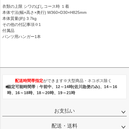
衣類の上限 シワのばしコース時 １着
本体寸法(幅×高さ×奥行) W360×D30×H825mm
本体質量(約) 3.7kg
その他の付記事項※1
付属品
パンツ用ハンガー1本
配送時間帯指定
ができます※大型商品・ネコポス除く
指定可能時間帯：午前中、12～14時(佐川急便のみ)、14～16
時、16～18時、18～20時、19～21時
お支払い
配送・送料