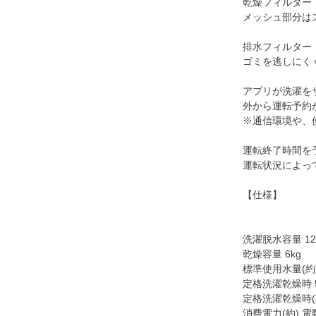
乾燥フィルター
メッシュ部分は
排水フィルター
ゴミを逃しにく
アプリが洗濯を
外から運転予約
※通信環境や、
運転終了時間を
運転状況によっ
【仕様】
洗濯脱水容量 12
乾燥容量 6kg
標準使用水量(約)
定格洗濯乾燥時 5
定格洗濯乾燥時(
消費電力(約) 電