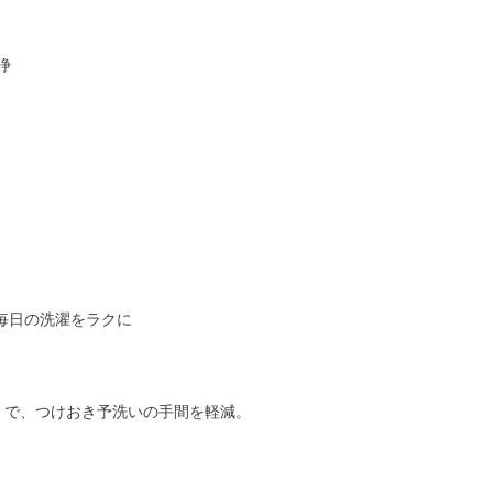
浄
毎日の洗濯をラクに
」で、つけおき予洗いの手間を軽減。