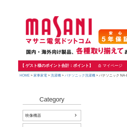
【 ゲスト様のポイント合計：ポイント】
マイページ
HOME
家事家電
洗濯機
パナソニック洗濯機
パナソニック NA-
Category
映像機器