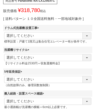
商品番号
Panasonic NA-LX129ER-C
¥
318,780
販売価格
税込
送料パターン
１０全国送料無料・一部地域対象外
ドラム式洗濯機 設置工事
(
必
標準設置：戸建て1階又は集合住宅エレベーター有が条件です。
須
)
洗濯機リサイクル
(
必
【リサイクル料金2530円＋収集運搬料金】
須
)
5年延長保証
(
必
（自然故障のみ、修理回数無制限）
須
)
搬入経路・設置スペース確認
(
必
最小通路幅が洗濯機の横幅＋6cm以上必要です。
須