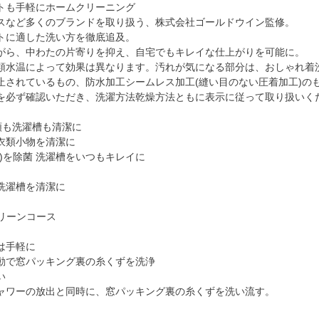
トも手軽にホームクリーニング
スなど多くのブランドを取り扱う、株式会社ゴールドウイン監修。
トに適した洗い方を徹底追及。
がら、中わたの片寄りを抑え、自宅でもキレイな仕上がりを可能に。
類水温によって効果は異なります。汚れが気になる部分は、おしゃれ着
止されているもの、防水加工シームレス加工(縫い目のない圧着加工)の
を必ず確認いただき、洗濯方法乾燥方法ともに表示に従って取り扱いく
類も洗濯槽も清潔に
衣類小物を清潔に
)を除菌 洗濯槽をいつもキレイに
洗濯槽を清潔に
クリーンコース
は手軽に
動で窓パッキング裏の糸くずを洗浄
い
ャワーの放出と同時に、窓パッキング裏の糸くずを洗い流す。