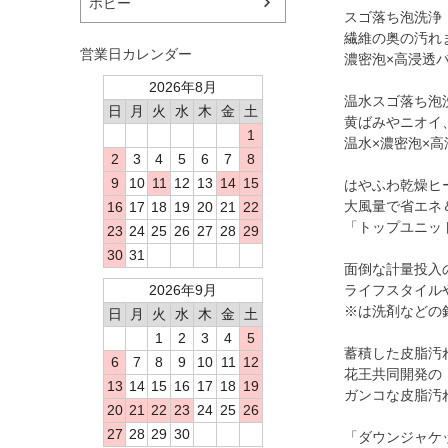
ホビー
スゴ落ち泡洗浄
繊維の奥の汚れ
営業日カレンダー
濃密泡×高浸透
2026年8月
温水スゴ落ち泡
日
月
火
水
木
金
土
黄ばみやニオイ
1
温水×濃密泡×
2
3
4
5
6
7
8
9
10
11
12
13
14
15
はやふわ乾燥ヒ
大風量で省エネ
16
17
18
19
20
21
22
「トップユニッ
23
24
25
26
27
28
29
30
31
面倒な計量投入
2026年9月
ライフスタイル
※は洗剤などの
日
月
火
水
木
金
土
1
2
3
4
5
蓄積した皮脂汚
6
7
8
9
10
11
12
花王共同開発の
13
14
15
16
17
18
19
ガンコな皮脂汚
20
21
22
23
24
25
26
27
28
29
30
「ダウンジャケ