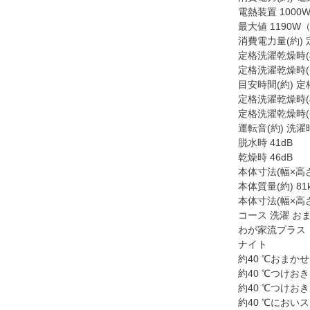
電熱装置 1000
最大値 1190W
消費電力量(約) 
定格洗濯乾燥時(
定格洗濯乾燥時(
目安時間(約) 定
定格洗濯乾燥時(
定格洗濯乾燥時(
運転音(約) 洗濯時
脱水時 41dB
乾燥時 46dB
本体寸法(幅×高さ×
本体質量(約) 81
本体寸法(幅×高さ
コース 洗濯 お
わが家流プラス
ナイト
約40 ℃おまかせ
約40 ℃つけお
約40 ℃つけお
約40 ℃におい