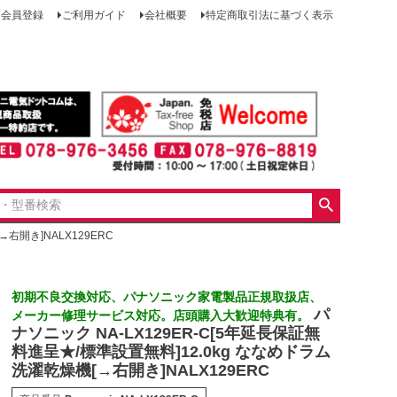
会員登録
ご利用ガイド
会社概要
特定商取引法に基づく表示
右開き]NALX129ERC
初期不良交換対応、パナソニック家電製品正規取扱店、
パ
メーカー修理サービス対応。店頭購入大歓迎特典有。
ナソニック NA-LX129ER-C[5年延長保証無
料進呈★/標準設置無料]12.0kg ななめドラム
洗濯乾燥機[→右開き]NALX129ERC