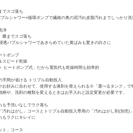
までスゴ落ち
バブルシャワー×循環ポンプで繊維の奥の泥汚れ皮脂汚れまでしっかり洗
洗浄
、菌までスゴ落ち
高浸透バブルシャワーであきらめていた黄ばみも驚きの白さに
ートポンプ
＆スピード乾燥
ト ヒートポンプ式」だから電気代も乾燥時間も効率的
の手間が省ける トリプル自動投入
やお好みに合わせて、使用する液剤を替えられる※「選べるタンク」で
銘柄や、洗剤の種類を変えるときはお手入れと設定変更が必要です。
れも予洗いなしでラク落ち
「汚れはがし」コースとトリプル自動投入専用の「汚れはがし剤(別売)
れもラクにキレイに
ット」コース