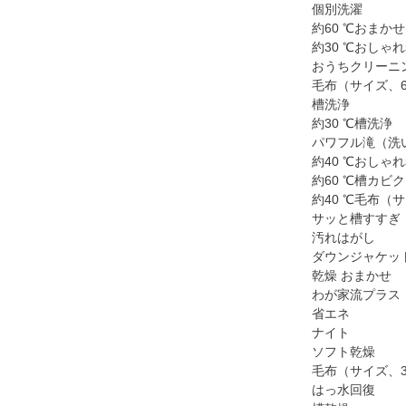
個別洗濯
約60 ℃おまか
約30 ℃おしゃ
おうちクリーニ
毛布（サイズ、6
槽洗浄
約30 ℃槽洗浄
パワフル滝（洗
約40 ℃おしゃ
約60 ℃槽カビ
約40 ℃毛布（サ
サッと槽すすぎ
汚れはがし
ダウンジャケッ
乾燥 おまかせ
わが家流プラス
省エネ
ナイト
ソフト乾燥
毛布（サイズ、3
はっ水回復