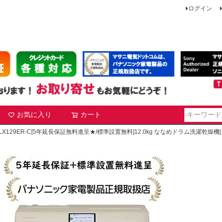
ログイン
お気に入り
カート
検索
LX129ER-C[5年延長保証無料進呈★/標準設置無料]12.0kg ななめドラム洗濯乾燥機[→