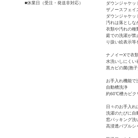
■休業日（受注・発送非対応）
ダウンジャケッ
ザノースフェイ
ダウンジャケッ
汚れは落としな
衣類や汚れの種
庭での洗濯が禁
り扱い絵表示等
ナノイーXで衣
水洗いしにくい
黒カビの菌(胞子
お手入れ機能で
自動槽洗浄
約60℃槽カビ
日々のお手入れ
洗濯のたびに自
窓パッキング洗
高浸透バブルシ