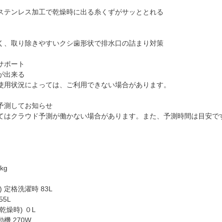
ステンレス加工で乾燥時に出る糸くずがサッととれる
く、取り除きやすいクシ歯形状で排水口の詰まり対策
サポート
が出来る
使用状況によっては、ご利用できない場合があります。
予測してお知らせ
てはクラウド予測が働かない場合があります。また、予測時間は目安で
kg
 定格洗濯時 83L
5L
乾燥時) ０L
動機 270W