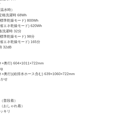
W
（温水時）
定格洗濯時 68Wh
標準乾燥モード) 800Wh
省エネ乾燥モード) 620Wh
格洗濯時 32分
標準乾燥モード) 98分
省エネ乾燥モード) 165分
 32dB
奥行) 604×1011×722mm
kg
×奥行)(給排水ホース含む) 639×1060×722mm
まかせ
き（普段着）
き（おしゃれ着）
スッキリ