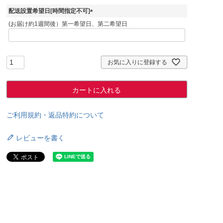
)
配送設置希望日[時間指定不可]
(
(お届け約1週間後）第一希望日、第二希望日
必
須
)
お気に入りに登録する
カートに入れる
ご利用規約・返品特約について
レビューを書く