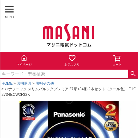
MENU
マイページ
お気に入り
カート
HOME
照明器具
照明その他
パナソニック スリムパルックプレミア 27形+34形 2本セット（クール色） FHC
2734ECW2F32K