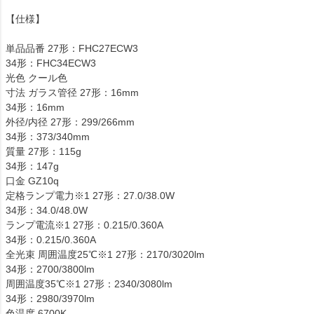
【仕様】
単品品番 27形：FHC27ECW3
34形：FHC34ECW3
光色 クール色
寸法 ガラス管径 27形：16mm
34形：16mm
外径/内径 27形：299/266mm
34形：373/340mm
質量 27形：115g
34形：147g
口金 GZ10q
定格ランプ電力※1 27形：27.0/38.0W
34形：34.0/48.0W
ランプ電流※1 27形：0.215/0.360A
34形：0.215/0.360A
全光束 周囲温度25℃※1 27形：2170/3020lm
34形：2700/3800lm
周囲温度35℃※1 27形：2340/3080lm
34形：2980/3970lm
色温度 6700K