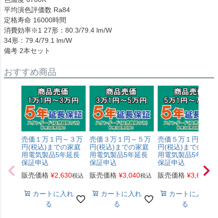
平均演色評価数 Ra84
定格寿命 16000時間
消費効率※1 27形：80.3/79.4 lm/W
34形：79.4/79.1 lm/W
備考 2本セット
おすすめ商品
売価１万１円～３万
売価３万１円～５万
売価５万１円～７
円(税込)までの家庭
円(税込)までの家庭
円(税込)までの家庭
用電気製品5年延長
用電気製品5年延長
用電気製品5年延長
保証申込
保証申込
保証申込
販売価格
¥
2,630
販売価格
¥
3,040
販売価格
¥
3,650
税込
税込
税
カートに入れ
カートに入れ
カートに入れ
る
る
る