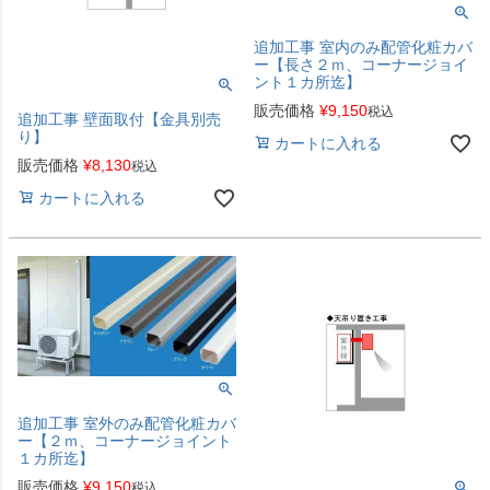
追加工事 室内のみ配管化粧カバ
ー【長さ２ｍ、コーナージョイ
ント１カ所迄】
販売価格
¥
9,150
税込
追加工事 壁面取付【金具別売
り】
カートに入れる
販売価格
¥
8,130
税込
カートに入れる
追加工事 室外のみ配管化粧カバ
ー【２ｍ、コーナージョイント
１カ所迄】
販売価格
¥
9,150
税込