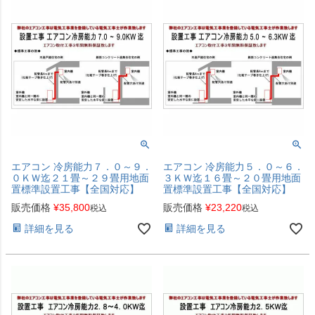
エアコン 冷房能力７．０～９．
エアコン 冷房能力５．０～６．
０ＫＷ迄２１畳～２９畳用地面
３ＫＷ迄１６畳～２０畳用地面
置標準設置工事【全国対応】
置標準設置工事【全国対応】
販売価格
¥
35,800
販売価格
¥
23,220
税込
税込
詳細を見る
詳細を見る