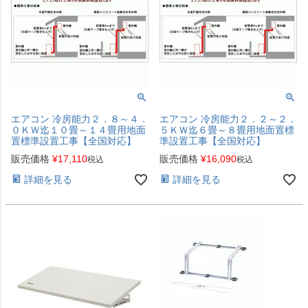
エアコン 冷房能力２．８～４．
エアコン 冷房能力２．２～２．
０ＫＷ迄１０畳～１４畳用地面
５ＫＷ迄６畳～８畳用地面置標
置標準設置工事【全国対応】
準設置工事【全国対応】
販売価格
¥
17,110
販売価格
¥
16,090
税込
税込
詳細を見る
詳細を見る