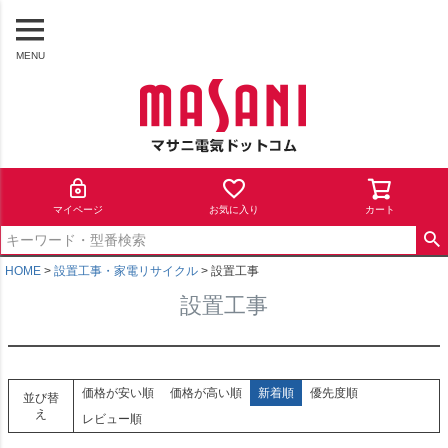
MENU
マイページ
お気に入り
カート
HOME
設置工事・家電リサイクル
設置工事
設置工事
価格が安い順
価格が高い順
新着順
優先度順
並び替
え
レビュー順