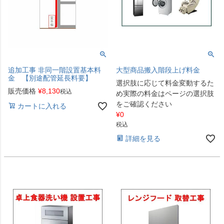
追加工事 非同一階設置基本料
大型商品搬入階段上げ料金
金 【別途配管延長料要】
選択肢に応じて料金変動するた
販売価格
¥
8,130
税込
め実際の料金はページの選択肢
をご確認ください
カートに入れる
¥
0
税込
詳細を見る