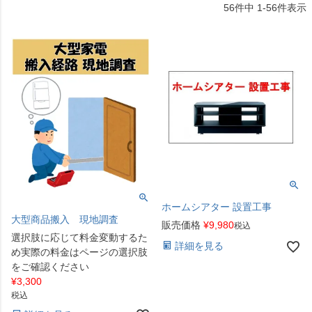
56
件中
1
-
56
件表示
ホームシアター 設置工事
大型商品搬入 現地調査
販売価格
¥
9,980
税込
選択肢に応じて料金変動するた
詳細を見る
め実際の料金はページの選択肢
をご確認ください
¥
3,300
税込