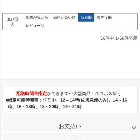
価格が安い順
価格が高い順
新着順
優先度順
並び替
え
レビュー順
56
件中
1
-
56
件表示
配送時間帯指定
ができます※大型商品・ネコポス除く
指定可能時間帯：午前中、12～14時(佐川急便のみ)、14～16
時、16～18時、18～20時、19～21時
お支払い