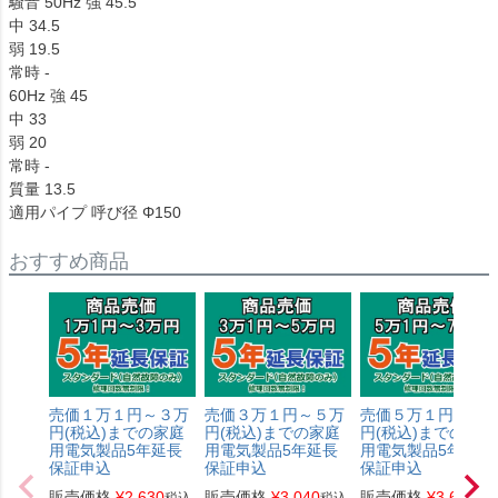
騒音 50Hz 強 45.5
中 34.5
弱 19.5
常時 -
60Hz 強 45
中 33
弱 20
常時 -
質量 13.5
適用パイプ 呼び径 Φ150
おすすめ商品
売価１万１円～３万
売価３万１円～５万
売価５万１円～７
円(税込)までの家庭
円(税込)までの家庭
円(税込)までの家庭
用電気製品5年延長
用電気製品5年延長
用電気製品5年延長
保証申込
保証申込
保証申込
販売価格
¥
2,630
販売価格
¥
3,040
販売価格
¥
3,650