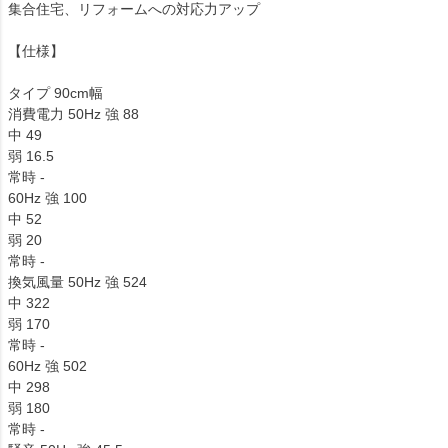
集合住宅、リフォームへの対応力アップ
【仕様】
タイプ 90cm幅
消費電力 50Hz 強 88
中 49
弱 16.5
常時 -
60Hz 強 100
中 52
弱 20
常時 -
換気風量 50Hz 強 524
中 322
弱 170
常時 -
60Hz 強 502
中 298
弱 180
常時 -