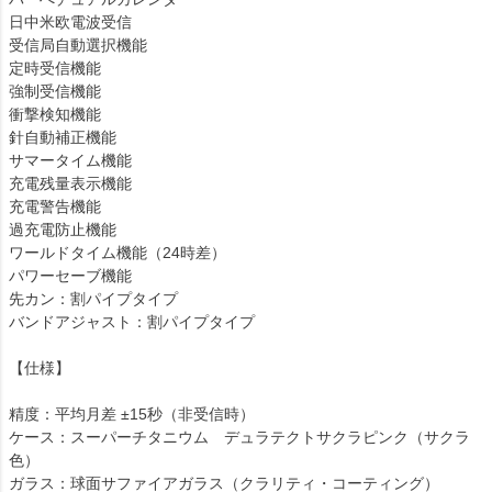
日中米欧電波受信
受信局自動選択機能
定時受信機能
強制受信機能
衝撃検知機能
針自動補正機能
サマータイム機能
充電残量表示機能
充電警告機能
過充電防止機能
ワールドタイム機能（24時差）
パワーセーブ機能
先カン：割パイプタイプ
バンドアジャスト：割パイプタイプ
【仕様】
精度：平均月差 ±15秒（非受信時）
ケース：スーパーチタニウム デュラテクトサクラピンク（サクラ
色）
ガラス：球面サファイアガラス（クラリティ・コーティング）