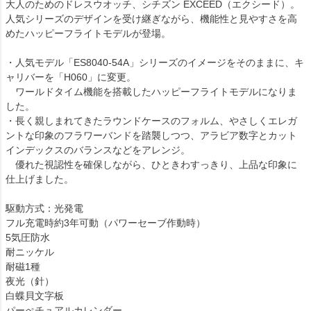
大人のためのドレスウオッチ、シチズン EXCEED（エクシード）。
人気シリーズのデザインを受け継ぎながら、機能性と見やすさを高
めたハッピーフライトモデルが登場。
・人気モデル「ES8040-54A」シリーズのイメージをそのままに、キ
ャリバーを「H060」に変更。
ワールドタイム機能を搭載したハッピーフライトモデルになりま
した。
・長く親しまれてきたラウンドケースのフォルム、やさしくエレガ
ントな印象のフラワーバンドを踏襲しつつ、アラビア数字とカット
インデックスのバランスなどをアレンジ。
優れた視認性を確保しながら、ひときわすっきり、上品な印象に
仕上げました。
駆動方式：光発電
フル充電時約3年可動（パワーセーブ作動時）
5気圧防水
耐ニッケル
耐磁1種
夜光（針）
白蝶貝文字板
パーぺチュアルカレンダー