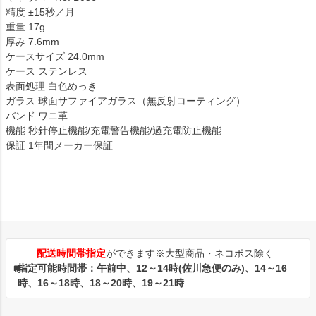
精度 ±15秒／月
重量 17g
厚み 7.6mm
ケースサイズ 24.0mm
ケース ステンレス
表面処理 白色めっき
ガラス 球面サファイアガラス（無反射コーティング）
バンド ワニ革
機能 秒針停止機能/充電警告機能/過充電防止機能
保証 1年間メーカー保証
配送時間帯指定
ができます※大型商品・ネコポス除く
指定可能時間帯：午前中、12～14時(佐川急便のみ)、14～16
時、16～18時、18～20時、19～21時