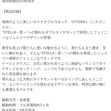
発売時期2021年09月
【商品詳細】
地球のように美しいサステナブルウオッチ、CITIZEN L（シチズン
エル）。
“STELLA～星～”への憧れをダブルダイヤモンドで表現したフェミニ
ンなジュエリーデザインが登場。
夜空を見上げ星たちに想いを馳せるように、星たちもまた輝き、互
いに魅かれあう。そんな“STELLA～星～”への憧れを表現したジュエ
リー感覚のフェミニンなウオッチです。
ケースとガラスに、お互い惹かれ合うように絶妙なバランスでダイ
ヤモンドをセッティング。シンプルでありながらも、新鮮で洗練さ
れた存在感を放ちます。
零れるような大粒のダイヤモンドをベゼルリングにあしらうこと
で、エンゲージリングを思わせるデザインを演出。特別な贈り物に
も最適なモデルです。
駆動方式：光発電
駆動時間：フル充電時約7ヶ月
防水性能：5気圧防水