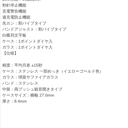
秒針停止機能
充電警告機能
過充電防止機能
先カン：割パイプタイプ
バンドアジャスト：割パイプタイプ
白蝶貝文字板
ケース：1ポイントダイヤ入
ガラス：1ポイントダイヤ入
【仕様】
精度：平均月差 ±15秒
ケース：ステンレス 一部めっき（イエローゴールド色）
ガラス：球面サファイアガラス
バンド：ステンレス
中留：両プッシュ観音開きタイプ
ケースサイズ：横幅 27.0mm
厚さ：8.4mm